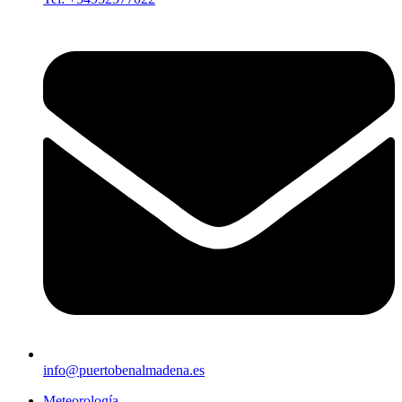
info@puertobenalmadena.es
Meteorología