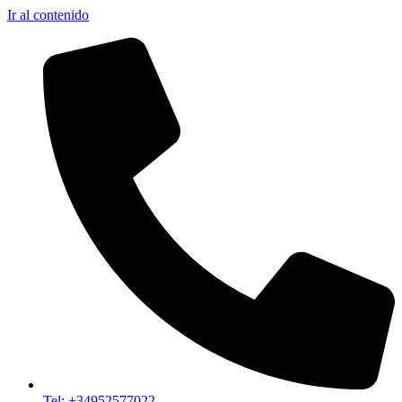
Ir al contenido
Tel: +34952577022