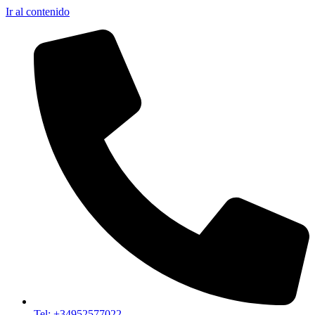
Ir al contenido
Tel: +34952577022