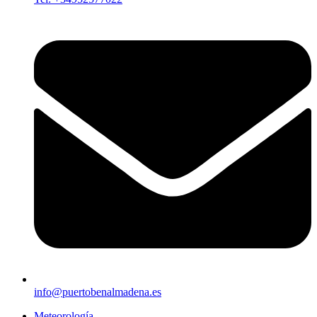
info@puertobenalmadena.es
Meteorología