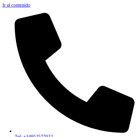
Ir al contenido
Tel: +34952577022