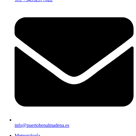
info@puertobenalmadena.es
Meteorología