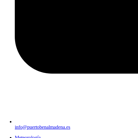
info@puertobenalmadena.es
Meteorología