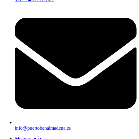
info@puertobenalmadena.es
Meteorología