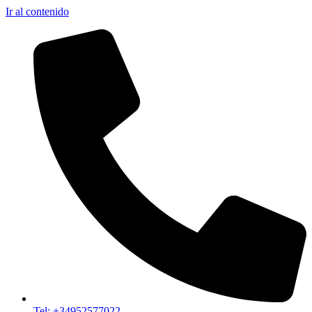
Ir al contenido
Tel: +34952577022