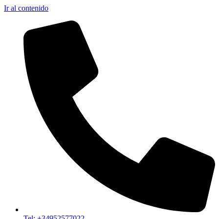
Ir al contenido
Tel: +34952577022