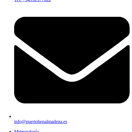
info@puertobenalmadena.es
Meteorología