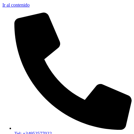
Ir al contenido
Tel: +34952577022