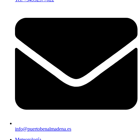
info@puertobenalmadena.es
Meteorología