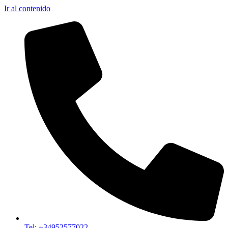
Ir al contenido
Tel: +34952577022