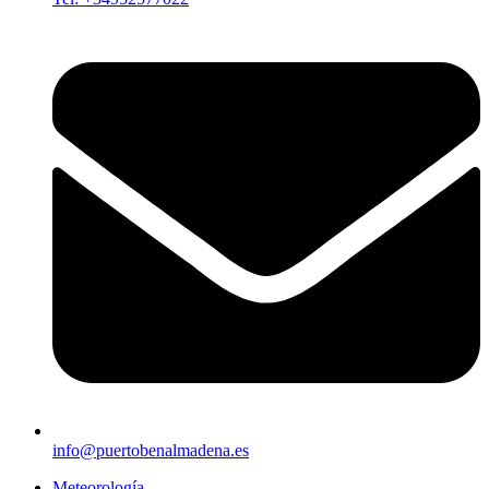
info@puertobenalmadena.es
Meteorología