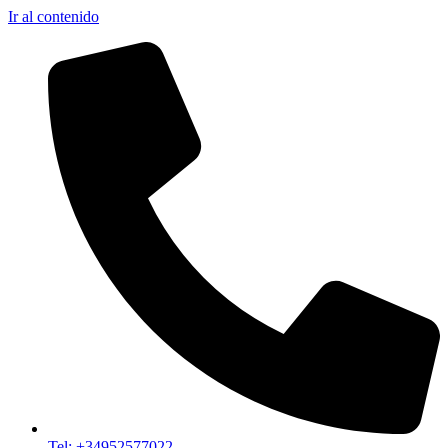
Ir al contenido
Tel: +34952577022