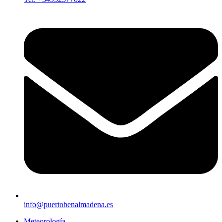
info@puertobenalmadena.es
Meteorología