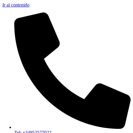
Ir al contenido
Tel: +34952577022