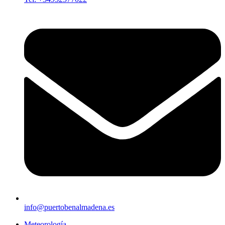
info@puertobenalmadena.es
Meteorología