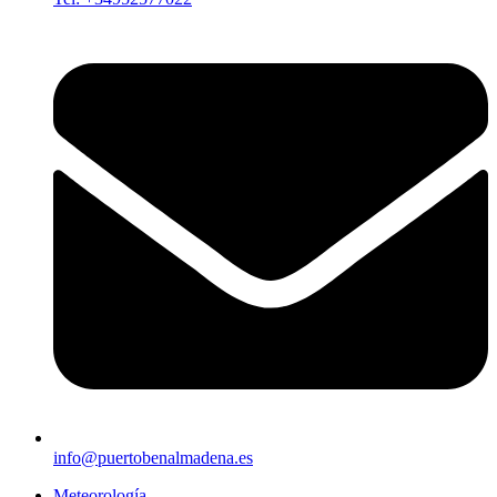
info@puertobenalmadena.es
Meteorología