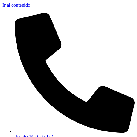
Ir al contenido
Tel: +34952577022