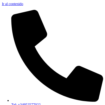
Ir al contenido
Tel: +34952577022