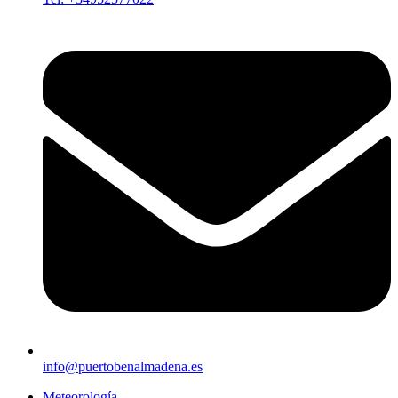
info@puertobenalmadena.es
Meteorología