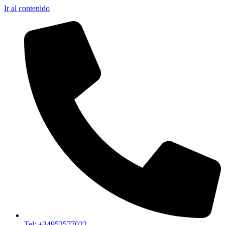
Ir al contenido
Tel: +34952577022