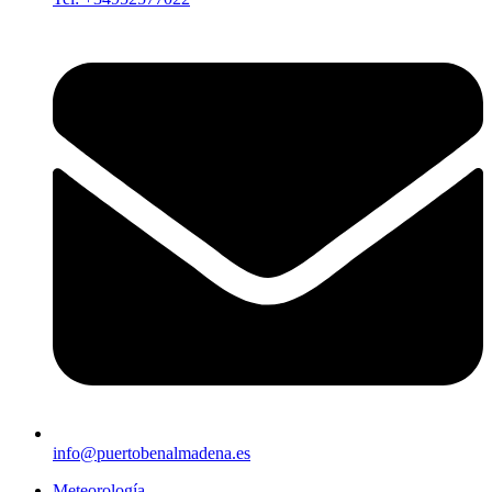
info@puertobenalmadena.es
Meteorología