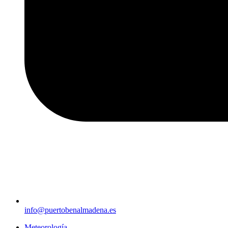
info@puertobenalmadena.es
Meteorología