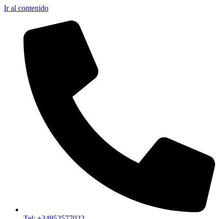
Ir al contenido
Tel: +34952577022