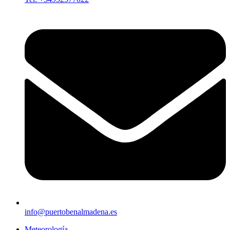
info@puertobenalmadena.es
Meteorología