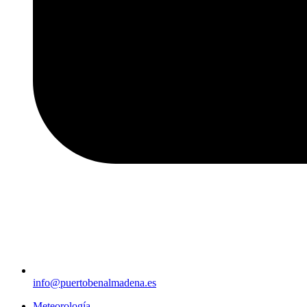
info@puertobenalmadena.es
Meteorología