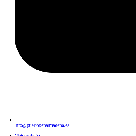
info@puertobenalmadena.es
Meteorología