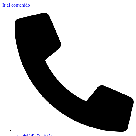
Ir al contenido
Tel: +34952577022