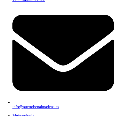
info@puertobenalmadena.es
Meteorología