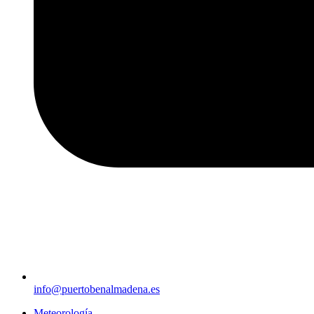
info@puertobenalmadena.es
Meteorología