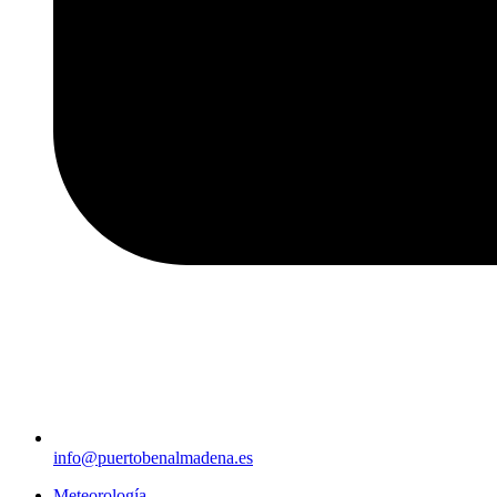
info@puertobenalmadena.es
Meteorología