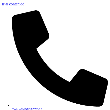
Ir al contenido
Tel: +34952577022