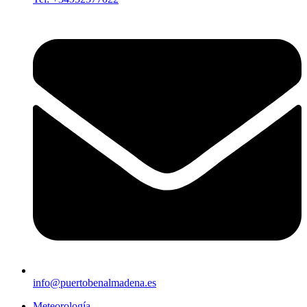
info@puertobenalmadena.es
Meteorología