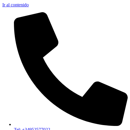
Ir al contenido
Tel: +34952577022