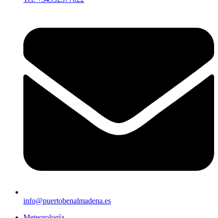
info@puertobenalmadena.es
Meteorología