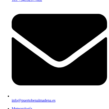
info@puertobenalmadena.es
Meteorología