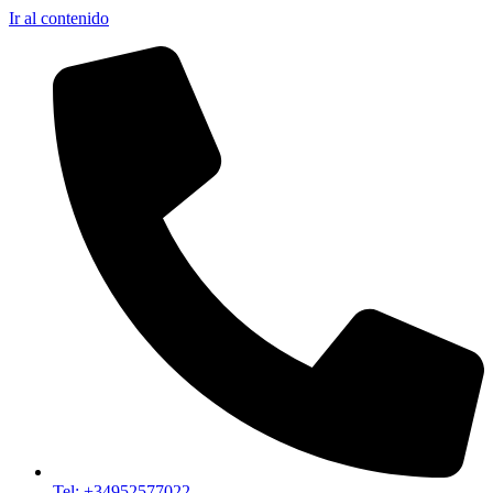
Ir al contenido
Tel: +34952577022