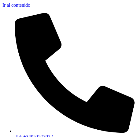
Ir al contenido
Tel: +34952577022