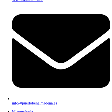
info@puertobenalmadena.es
Meteorología