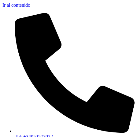
Ir al contenido
Tel: +34952577022