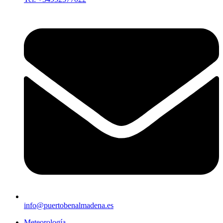
info@puertobenalmadena.es
Meteorología