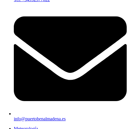
info@puertobenalmadena.es
Meteorología