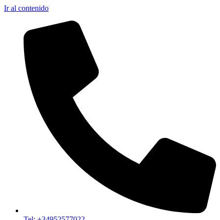
Ir al contenido
Tel: +34952577022