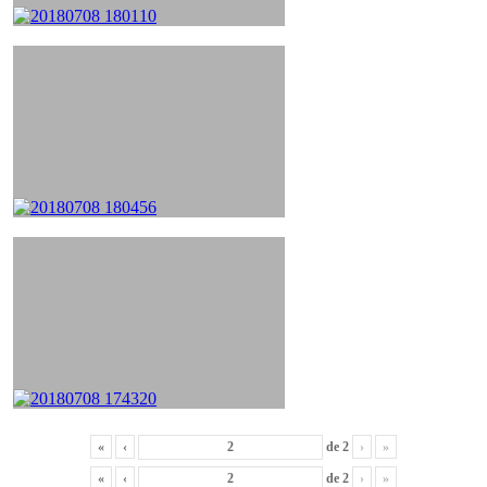
«
‹
de
2
›
»
«
‹
de
2
›
»