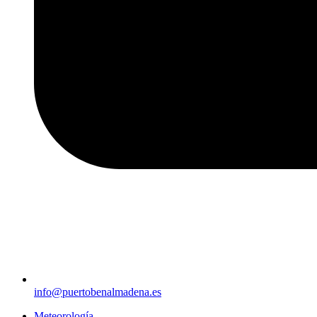
info@puertobenalmadena.es
Meteorología