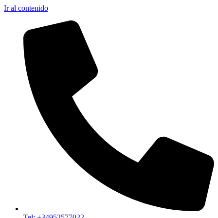
Ir al contenido
Tel: +34952577022