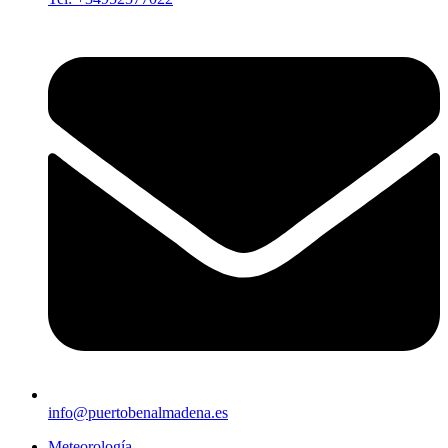
info@puertobenalmadena.es
Meteorología