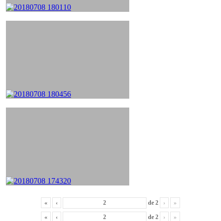
«
‹
de
2
›
»
«
‹
de
2
›
»