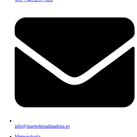
info@puertobenalmadena.es
Meteorología