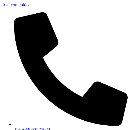
Ir al contenido
Tel: +34952577022