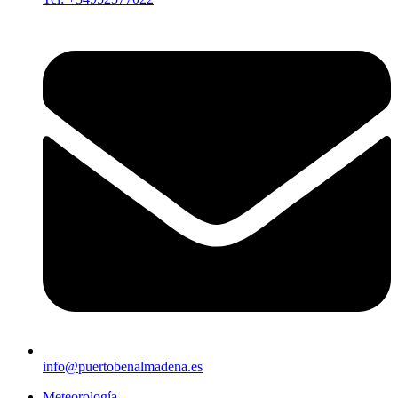
info@puertobenalmadena.es
Meteorología