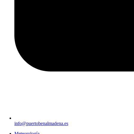
info@puertobenalmadena.es
Meteorología