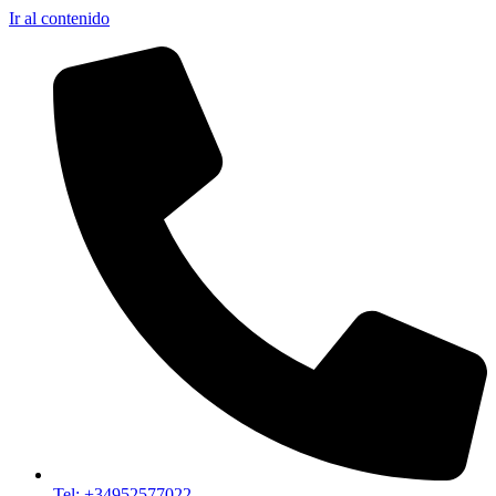
Ir al contenido
Tel: +34952577022