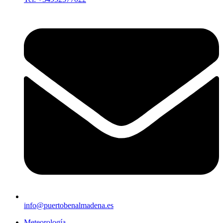
info@puertobenalmadena.es
Meteorología