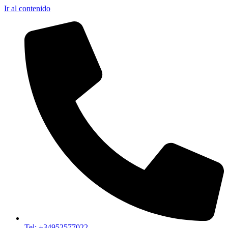
Ir al contenido
Tel: +34952577022