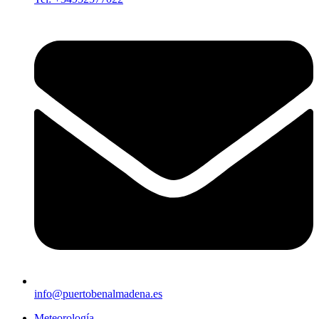
info@puertobenalmadena.es
Meteorología