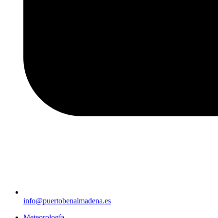
info@puertobenalmadena.es
Meteorología