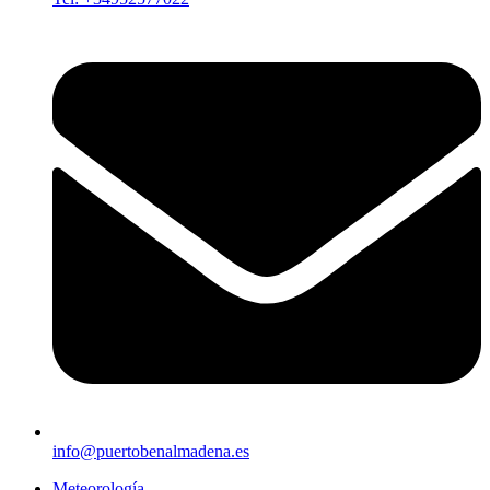
info@puertobenalmadena.es
Meteorología