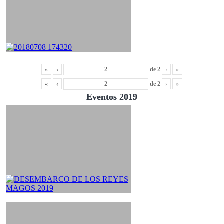
«
‹
de
2
›
»
«
‹
de
2
›
»
Eventos 2019