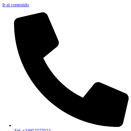
Ir al contenido
Tel: +34952577022