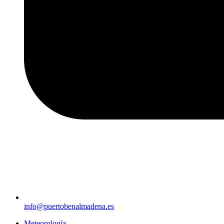
info@puertobenalmadena.es
Meteorología