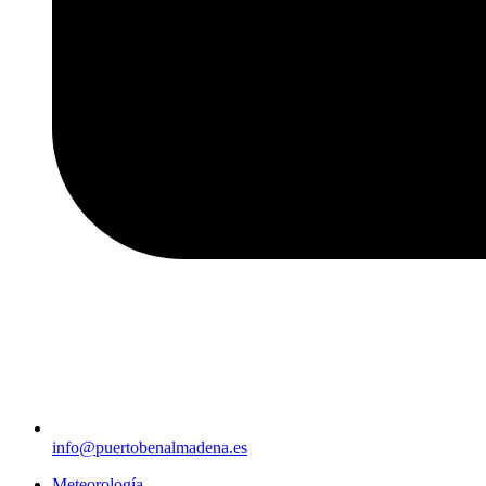
info@puertobenalmadena.es
Meteorología