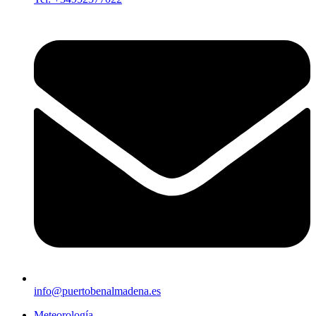
info@puertobenalmadena.es
Meteorología