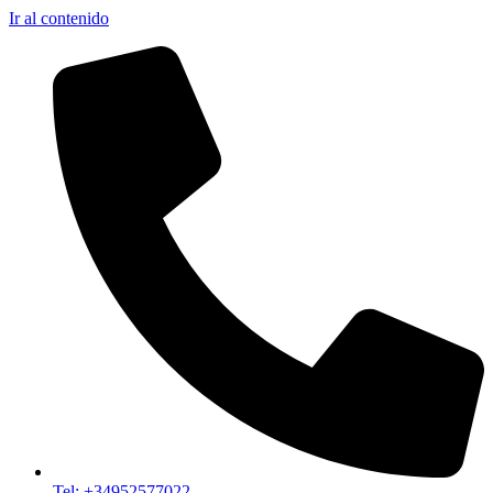
Ir al contenido
Tel: +34952577022