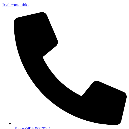
Ir al contenido
Tel: +34952577022