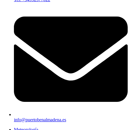
info@puertobenalmadena.es
Meteorología