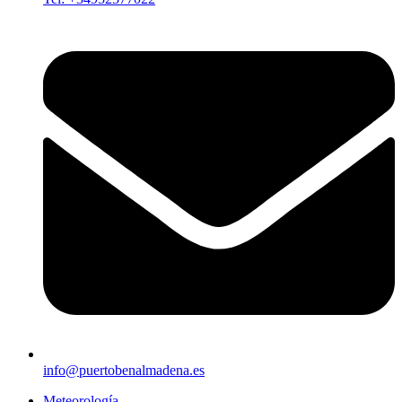
info@puertobenalmadena.es
Meteorología