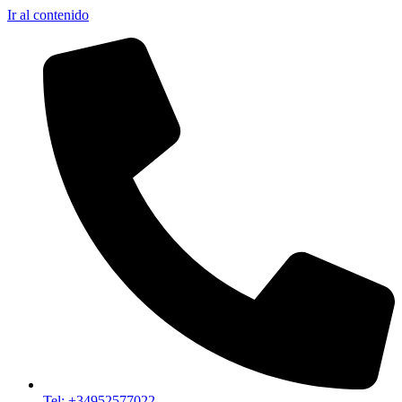
Ir al contenido
Tel: +34952577022