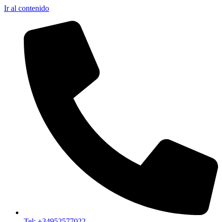
Ir al contenido
Tel: +34952577022