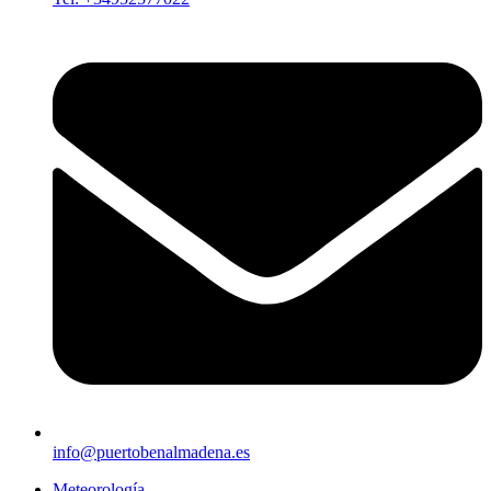
info@puertobenalmadena.es
Meteorología