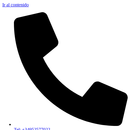
Ir al contenido
Tel: +34952577022