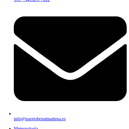
info@puertobenalmadena.es
Meteorología