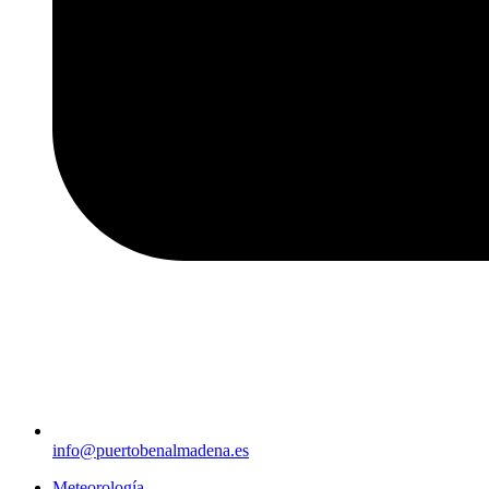
info@puertobenalmadena.es
Meteorología