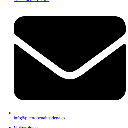
info@puertobenalmadena.es
Meteorología