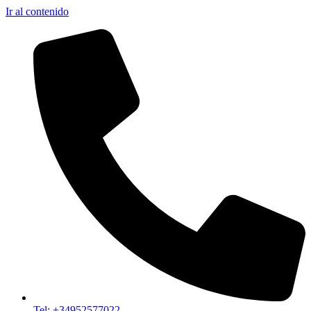
Ir al contenido
Tel: +34952577022