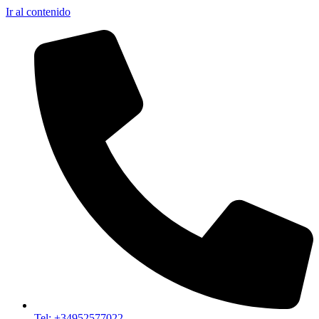
Ir al contenido
Tel: +34952577022