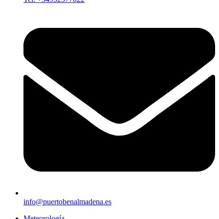
info@puertobenalmadena.es
Meteorología