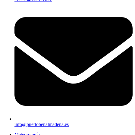
info@puertobenalmadena.es
Meteorología