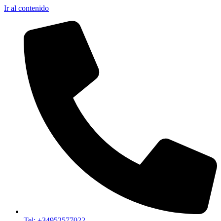
Ir al contenido
Tel: +34952577022