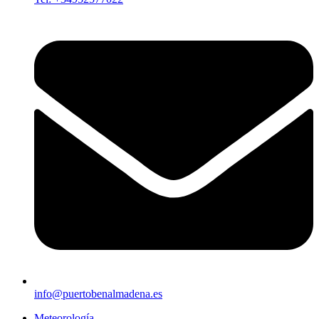
info@puertobenalmadena.es
Meteorología