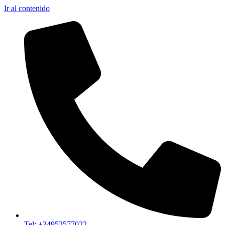
Ir al contenido
Tel: +34952577022