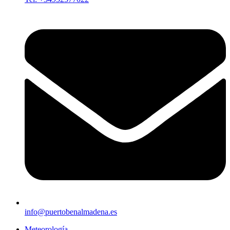
info@puertobenalmadena.es
Meteorología