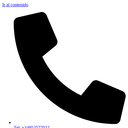
Ir al contenido
Tel: +34952577022