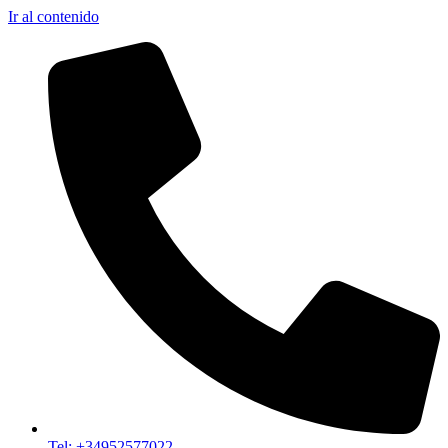
Ir al contenido
Tel: +34952577022