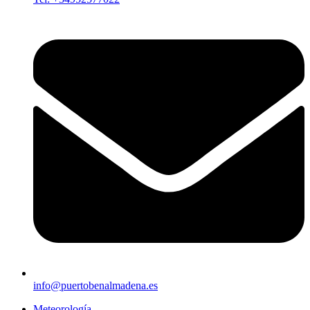
info@puertobenalmadena.es
Meteorología