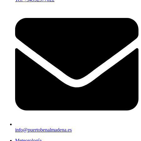
info@puertobenalmadena.es
Meteorología