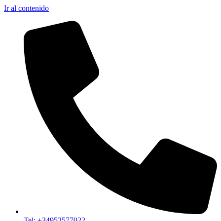
Ir al contenido
Tel: +34952577022